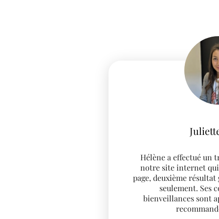
Nathanael
Je ne peux que vous re
d'Hélène Guérin pour
compétences et sa créati
confier vos projets de si
Merci H