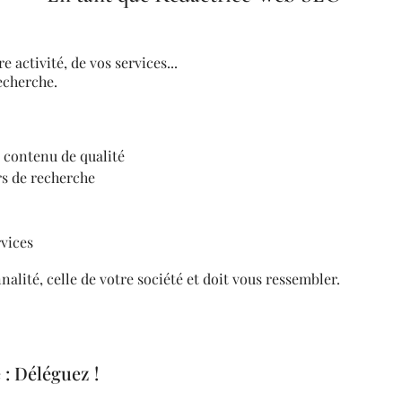
e activité, de vos services...
echerche.
 contenu de qualité
rs de recherche
rvices
nalité, celle de votre société et doit vous ressembler.
 : Déléguez !