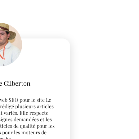
te Vinay
travail remarquable sur
i est passé en première
 google en quelques mois
compétences et sa
ppréciables, je vous la
 vivement !