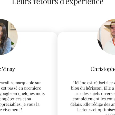
Leurs retours d'expérience
le Haubois
Juliet
commander les services
Hélène a effectué un 
 sa bonne humeur, ses
notre site internet qu
vité. N'hésitez pas à lui
page, deuxième résultat
te web et vos écrits pro.
seulement. Ses 
élène !
bienveillances sont a
recommande