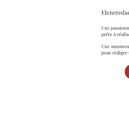
Eleneredac
Une passion
prête à réali
Une amoureus
pour rédiger