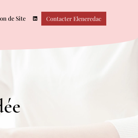
on de Site
Contacter Eleneredac
dée